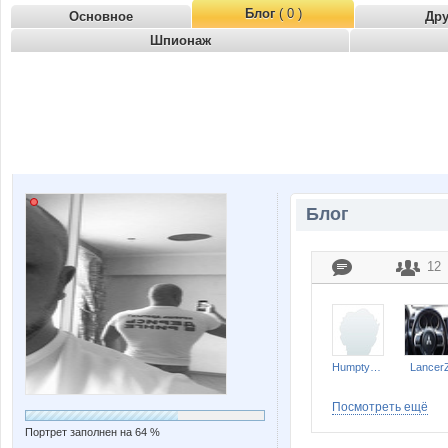
Блог
( 0 )
Основное
Др
Шпионаж
Блог
12
HumptyDumpty
Lancer
Посмотреть ещё
Портрет заполнен на 64 %